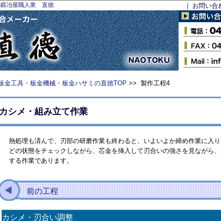
の鍛冶屋職人衆 直徳
｜
お問い合
板金工具・板金機械・板金ハサミの直徳TOP
>> 製作工程4
カシメ・組み立て作業
熱処理も済んで、刃部の研磨作業も終わると、いよいよか締め作業に入り
どの状態をチェックしながら、芯金を挿入して刃合いの強さを見ながら、
する作業であります。
前の工程
カシメ・刃合い調整