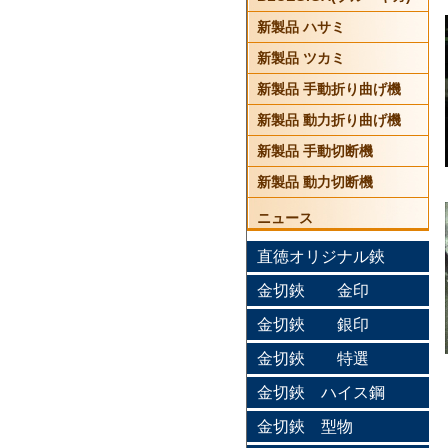
新製品 ハサミ
新製品 ツカミ
新製品 手動折り曲げ機
新製品 動力折り曲げ機
新製品 手動切断機
新製品 動力切断機
ニュース
直徳オリジナル鋏
金切鋏 金印
金切鋏 銀印
金切鋏 特選
金切鋏 ハイス鋼
金切鋏 型物