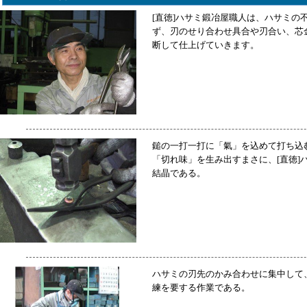
[直徳]ハサミ鍛冶屋職人は、ハサミの
ず、刃のせり合わせ具合や刃合い、芯
断して仕上げていきます。
鎚の一打一打に「氣」を込めて打ち込
「切れ味」を生み出すまさに、[直徳]
結晶である。
ハサミの刃先のかみ合わせに集中して
練を要する作業である。