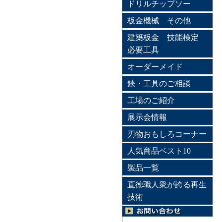
ドリルチップソー
板金機械 その他
建築板金 技能検定
必要工具
オーダーメイド
鋏・工具のご相談
工場のご紹介
展示会情報
刃物おもしろコーナー
人気商品ベスト10
製品一覧
直徳職人衆が誇る再生
技術