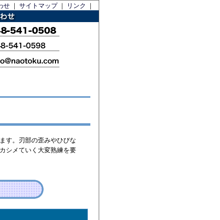
わせ
｜
サイトマップ
｜
リンク
｜
ます。刃部の歪みやひびな
カシメていく大変熟練を要