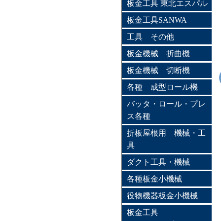
板金工具 東北エスパル
板金工具SANWA
工具 その他
板金機械 折曲機
板金機械 切断機
各種 成型ロール機
バッタ・ロール・プレ
ス各種
折板屋根用 機械・工
具
ダクト工具・機械
各種板金小機械
役物機器板金小機械
板金工具