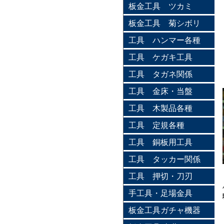
板金工具 ツカミ
板金工具 菊シボリ
工具 ハンマー各種
工具 ケガキ工具
工具 タガネ関係
工具 金床・当盤
工具 木製品各種
工具 定規各種
工具 銅板用工具
工具 タッカー関係
工具 押切・刀刃
手工具・足場金具
板金工具ガチャ機器