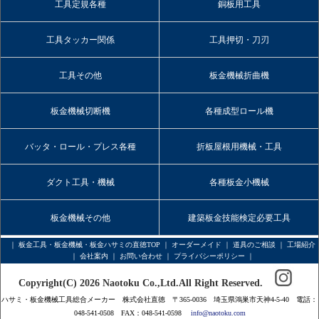
工具定規各種
銅板用工具
工具タッカー関係
工具押切・刀刃
工具その他
板金機械折曲機
板金機械切断機
各種成型ロール機
バッタ・ロール・プレス各種
折板屋根用機械・工具
ダクト工具・機械
各種板金小機械
板金機械その他
建築板金技能検定必要工具
｜
板金工具・板金機械・板金ハサミの直徳TOP
｜
オーダーメイド
｜
道具のご相談
｜
工場紹介
｜
会社案内
｜
お問い合わせ
｜
プライバシーポリシー
｜
Copyright(C) 2026 Naotoku Co.,Ltd.All Right Reserved.
ハサミ・板金機械工具総合メーカー 株式会社直徳 〒365-0036 埼玉県鴻巣市天神4-5-40 電話：
048-541-0508 FAX：048-541-0598
info@naotoku.com