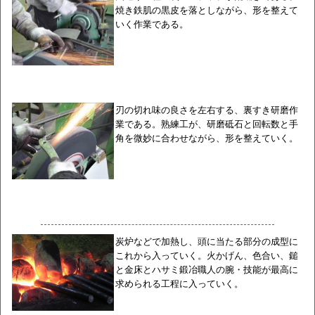
焼き鉄肌の黒皮を落としながら、形を整えて
いく作業である。
刃の切れ味の良さを左右する、裏すき研磨作
業である。熟練工が、研磨砥石と回転数と手
角を微妙に合わせながら、形を整えていく。
炭炉などで加熱し、頭に当たる部分の成型に
これから入っていく。火かげん、色合い、鎚
と金床とハサミ鍛冶職人の腕・技能が最高に
求められる工程に入っていく。