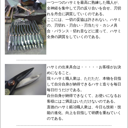
一つ一つのハサミを最高に熟練した職人が、
全神経を集中して刃の反り合いを合せ、刃切
れを丹念に調質していくのである。
ここには、一切の妥協は許されない。ハサミ
の、刃切れ・刃合い・刃当たり・カシメ具
合・バランス・切れ音などに渡って、ハサミ
全身の調質をしていくのである。
ハサミの出来具合は・・・・・お客様がお決
めになること。
我々ハサミ職人衆は、ただただ、本物を目指
して自分自身が納得できるハサミ造りを毎日
毎日行うだけである。
自分自身が納得できなくて、お使いになるお
客様にはご満足はいただけないのである。
直徳のハサミ鍛冶職人衆は、今日も技術・技
能の進化、向上を目指して研鑽を重ねていく
のである。