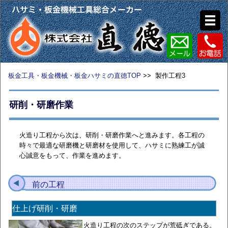
板金工具・板金機械・板金ハサミの直徳TOP
>> 製作工程3
研削・研磨作業
火造り工程から次は、研削・研磨作業へと進みます。各工程の
時々で最適な研磨機と研磨材を使用して、ハサミに熟練工が誠
心誠意をもって、作業を進めます。
前の工程
仕上げ研削・研磨
火造り工程の次のステップが荒砥ぎである。