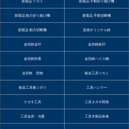
新製品 ツカミ
新製品 手動折り曲げ機
新製品 動力折り曲げ機
新製品 手動切断機
新製品 動力切断機
直徳オリジナル鋏
金切鋏金印
金切鋏銀印
金切鋏特選
金切鋏ハイス鋼
金切鋏 型物
板金工具ツカミ
板金工具菊シボリ
工具ハンマー
ケガキ工具
工具タガネ関係
工具金床・当盤
工具木製品各種