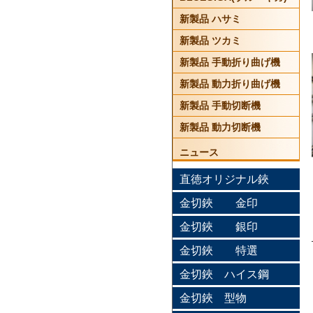
新製品 ハサミ
新製品 ツカミ
新製品 手動折り曲げ機
新製品 動力折り曲げ機
新製品 手動切断機
新製品 動力切断機
ニュース
直徳オリジナル鋏
金切鋏 金印
金切鋏 銀印
金切鋏 特選
金切鋏 ハイス鋼
金切鋏 型物