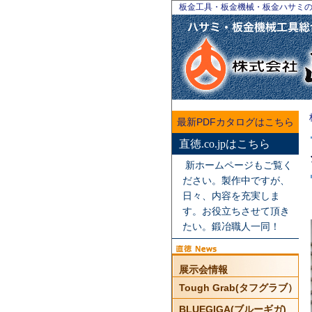
板金工具・板金機械・板金ハサミ
最新PDFカタログはこちら
直徳.co.jpはこちら
新ホームページもご覧く
ださい。製作中ですが、
日々、内容を充実しま
す。お役立ちさせて頂き
たい。鍛冶職人一同！
展示会情報
Tough Grab(タフグラブ）
BLUEGIGA(ブルーギガ)