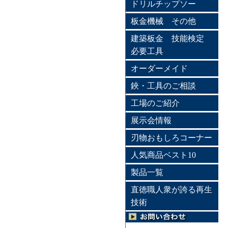
ドリルチップソー
板金機械 その他
建築板金 技能検定
必要工具
オーダーメイド
鋏・工具のご相談
工場のご紹介
展示会情報
刃物おもしろコーナー
人気商品ベスト10
製品一覧
直徳職人衆が誇る再生
技術