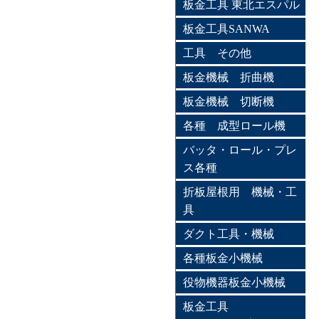
板金工具 東北エスパル
板金工具SANWA
工具 その他
板金機械 折曲機
板金機械 切断機
各種 成型ロール機
バッタ・ロール・プレ
ス各種
折板屋根用 機械・工
具
ダクト工具・機械
各種板金小機械
役物機器板金小機械
板金工具