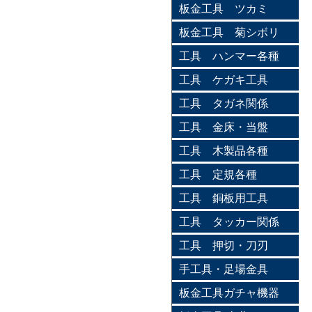
板金工具 ツカミ
板金工具 菊シボリ
工具 ハンマー各種
工具 ケガキ工具
工具 タガネ関係
工具 金床・当盤
工具 木製品各種
工具 定規各種
工具 銅板用工具
工具 タッカー関係
工具 押切・刀刃
手工具・足場金具
板金工具ガチャ機器