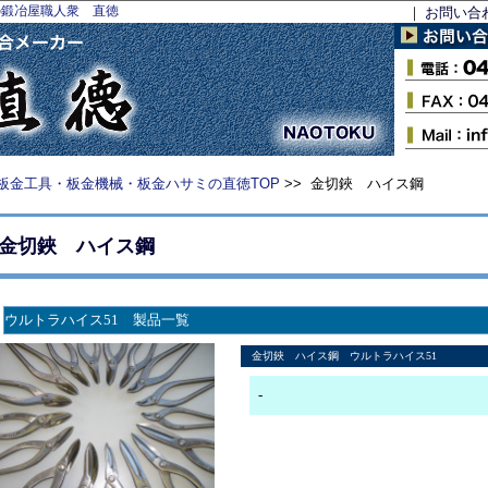
の鍛冶屋職人衆 直徳
｜
お問い合
板金工具・板金機械・板金ハサミの直徳TOP
>> 金切鋏 ハイス鋼
金切鋏 ハイス鋼
ウルトラハイス51 製品一覧
金切鋏 ハイス鋼 ウルトラハイス51
-