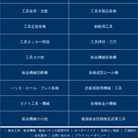
工具金床・当盤
工具木製品各種
工具定規各種
銅板用工具
工具タッカー関係
工具押切・刀刃
工具その他
板金機械折曲機
板金機械切断機
各種成型ロール機
バッタ・ロール・プレス各種
折板屋根用機械・工具
ダクト工具・機械
各種板金小機械
板金機械その他
建築板金技能検定必要工具
｜
板金工具・板金機械・板金ハサミの直徳TOP
｜
オーダーメイド
｜
道具のご相談
｜
工場紹介
｜
会社案内
｜
お問い合わせ
｜
プライバシーポリシー
｜