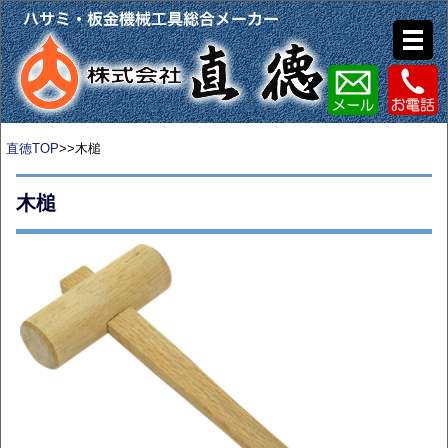
直徳TOP
>>木槌
木槌