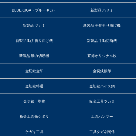
BLUE GIGA（ブルーギガ）
新製品 ハサミ
新製品 ツカミ
新製品 手動折り曲げ機
新製品 動力折り曲げ機
新製品 手動切断機
新製品 動力切断機
直徳オリジナル鋏
金切鋏金印
金切鋏銀印
金切鋏特選
金切鋏ハイス鋼
金切鋏 型物
板金工具ツカミ
板金工具菊シボリ
工具ハンマー
ケガキ工具
工具タガネ関係