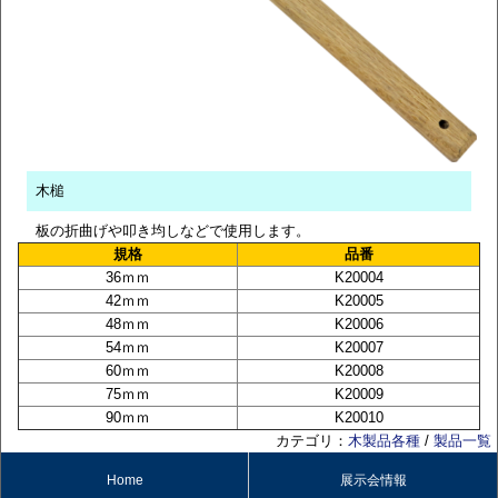
木槌
板の折曲げや叩き均しなどで使用します。
規格
品番
36ｍｍ
K20004
42ｍｍ
K20005
48ｍｍ
K20006
54ｍｍ
K20007
60ｍｍ
K20008
75ｍｍ
K20009
90ｍｍ
K20010
カテゴリ：
木製品各種
/
製品一覧
Home
展示会情報