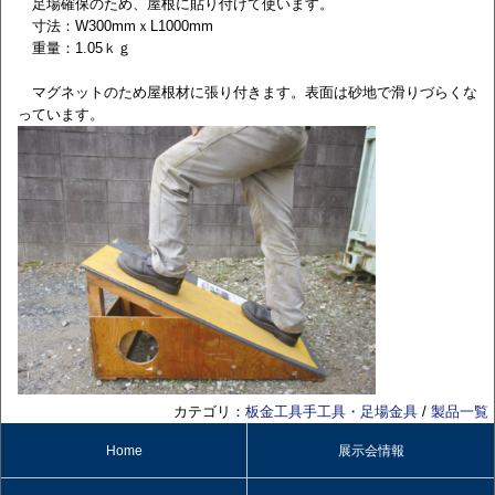
足場確保のため、屋根に貼り付けて使います。
寸法：W300mmｘL1000mm
重量：1.05ｋｇ
マグネットのため屋根材に張り付きます。表面は砂地で滑りづらくな
っています。
カテゴリ：
板金工具手工具・足場金具
/
製品一覧
Home
展示会情報