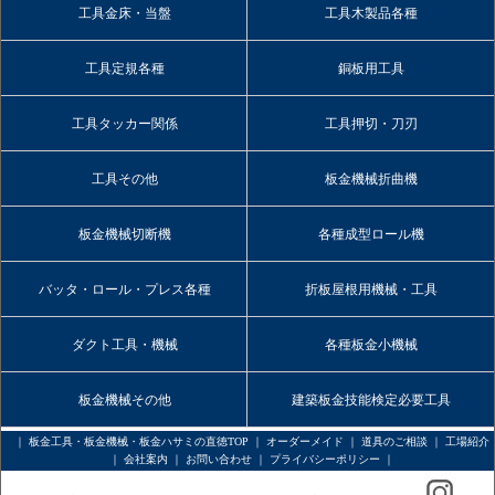
工具金床・当盤
工具木製品各種
工具定規各種
銅板用工具
工具タッカー関係
工具押切・刀刃
工具その他
板金機械折曲機
板金機械切断機
各種成型ロール機
バッタ・ロール・プレス各種
折板屋根用機械・工具
ダクト工具・機械
各種板金小機械
板金機械その他
建築板金技能検定必要工具
｜
板金工具・板金機械・板金ハサミの直徳TOP
｜
オーダーメイド
｜
道具のご相談
｜
工場紹介
｜
会社案内
｜
お問い合わせ
｜
プライバシーポリシー
｜