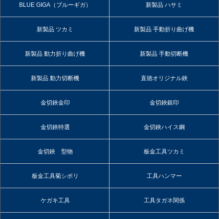
BLUE GIGA（ブルーギガ）
新製品 ハサミ
新製品 ツカミ
新製品 手動折り曲げ機
新製品 動力折り曲げ機
新製品 手動切断機
新製品 動力切断機
直徳オリジナル鋏
金切鋏金印
金切鋏銀印
金切鋏特選
金切鋏ハイス鋼
金切鋏 型物
板金工具ツカミ
板金工具菊シボリ
工具ハンマー
ケガキ工具
工具タガネ関係