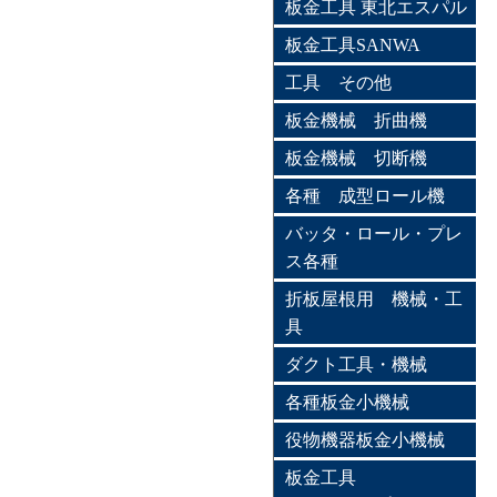
板金工具 東北エスパル
板金工具SANWA
工具 その他
板金機械 折曲機
板金機械 切断機
各種 成型ロール機
バッタ・ロール・プレ
ス各種
折板屋根用 機械・工
具
ダクト工具・機械
各種板金小機械
役物機器板金小機械
板金工具