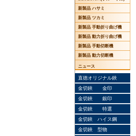
新製品 ハサミ
新製品 ツカミ
新製品 手動折り曲げ機
新製品 動力折り曲げ機
新製品 手動切断機
新製品 動力切断機
ニュース
直徳オリジナル鋏
金切鋏 金印
金切鋏 銀印
金切鋏 特選
金切鋏 ハイス鋼
金切鋏 型物