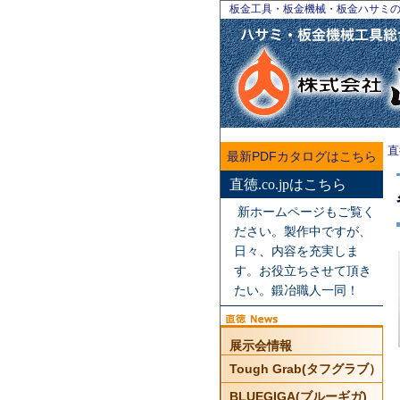
板金工具・板金機械・板金ハサミ
直
最新PDFカタログはこちら
直徳.co.jpはこちら
新ホームページもご覧く
ださい。製作中ですが、
日々、内容を充実しま
す。お役立ちさせて頂き
たい。鍛冶職人一同！
展示会情報
Tough Grab(タフグラブ）
BLUEGIGA(ブルーギガ)