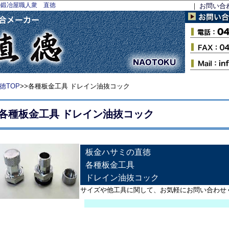
の鍛冶屋職人衆 直徳
｜
お問い合
徳TOP
>>各種板金工具 ドレイン油抜コック
各種板金工具 ドレイン油抜コック
板金ハサミの直徳
各種板金工具
ドレイン油抜コック
サイズや他工具に関して、お気軽にお問い合わせ