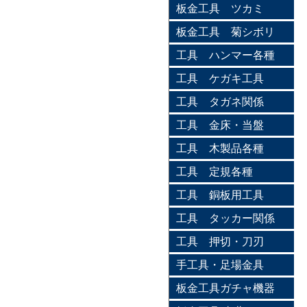
板金工具 ツカミ
板金工具 菊シボリ
工具 ハンマー各種
工具 ケガキ工具
工具 タガネ関係
工具 金床・当盤
工具 木製品各種
工具 定規各種
工具 銅板用工具
工具 タッカー関係
工具 押切・刀刃
手工具・足場金具
板金工具ガチャ機器