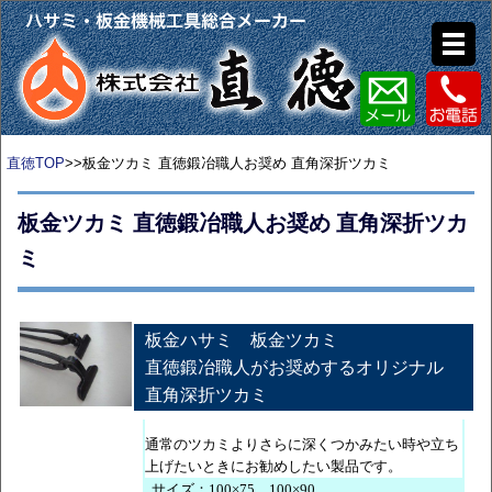
直徳TOP
>>板金ツカミ 直徳鍛冶職人お奨め 直角深折ツカミ
板金ツカミ 直徳鍛冶職人お奨め 直角深折ツカ
ミ
板金ハサミ 板金ツカミ
直徳鍛冶職人がお奨めするオリジナル
直角深折ツカミ
通常のツカミよりさらに深くつかみたい時や立ち
上げたいときにお勧めしたい製品です。
サイズ：100×75 100×90