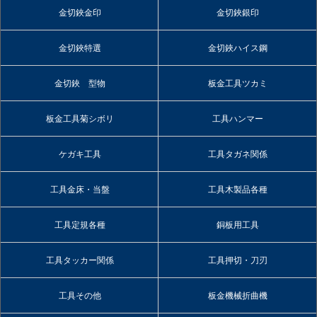
金切鋏金印
金切鋏銀印
金切鋏特選
金切鋏ハイス鋼
金切鋏 型物
板金工具ツカミ
板金工具菊シボリ
工具ハンマー
ケガキ工具
工具タガネ関係
工具金床・当盤
工具木製品各種
工具定規各種
銅板用工具
工具タッカー関係
工具押切・刀刃
工具その他
板金機械折曲機