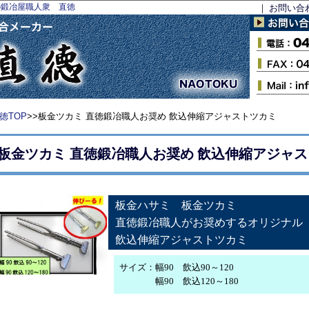
の鍛冶屋職人衆 直徳
｜
お問い合
徳TOP
>>板金ツカミ 直徳鍛冶職人お奨め 飲込伸縮アジャストツカミ
板金ツカミ 直徳鍛冶職人お奨め 飲込伸縮アジャ
板金ハサミ 板金ツカミ
直徳鍛冶職人がお奨めするオリジナ
飲込伸縮アジャストツカミ
サイズ：幅90 飲込90～120
幅90 飲込120～180