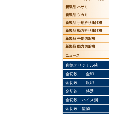
新製品 ハサミ
新製品 ツカミ
新製品 手動折り曲げ機
新製品 動力折り曲げ機
新製品 手動切断機
新製品 動力切断機
ニュース
直徳オリジナル鋏
金切鋏 金印
金切鋏 銀印
金切鋏 特選
金切鋏 ハイス鋼
金切鋏 型物