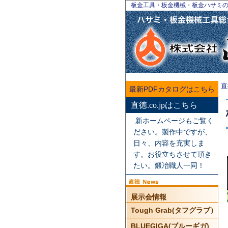
板金工具・板金機械・板金ハサミ
直
最新PDFカタログはこちら
直徳.co.jpはこちら
新ホームページもご覧く
ださい。製作中ですが、
日々、内容を充実しま
す。お役立ちさせて頂き
たい。鍛冶職人一同！
展示会情報
Tough Grab(タフグラブ）
BLUEGIGA(ブルーギガ)