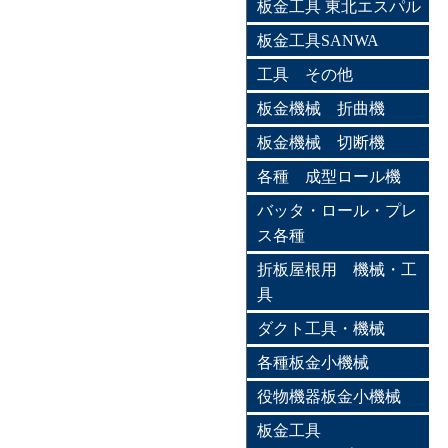
板金工具 東北エスパル
板金工具SANWA
工具 その他
板金機械 折曲機
板金機械 切断機
各種 成型ロール機
バッタ・ロール・プレ
ス各種
折板屋根用 機械・工
具
ダクト工具・機械
各種板金小機械
役物機器板金小機械
板金工具