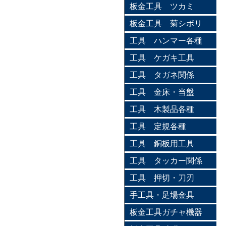
板金工具 ツカミ
板金工具 菊シボリ
工具 ハンマー各種
工具 ケガキ工具
工具 タガネ関係
工具 金床・当盤
工具 木製品各種
工具 定規各種
工具 銅板用工具
工具 タッカー関係
工具 押切・刀刃
手工具・足場金具
板金工具ガチャ機器