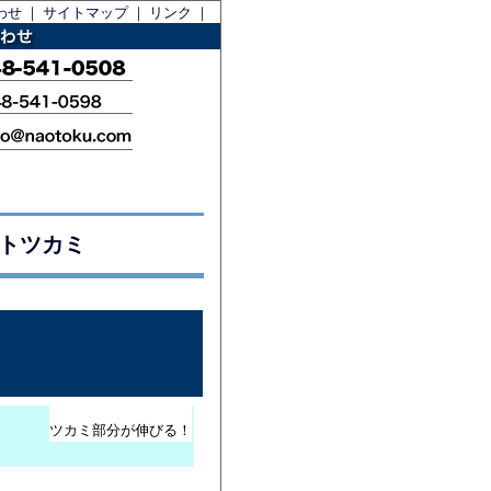
わせ
｜
サイトマップ
｜
リンク
｜
ストツカミ
ル
ツカミ部分が伸びる！