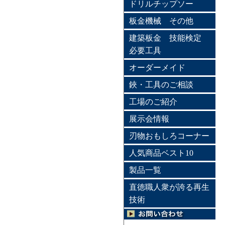
ドリルチップソー
板金機械 その他
建築板金 技能検定
必要工具
オーダーメイド
鋏・工具のご相談
工場のご紹介
展示会情報
刃物おもしろコーナー
人気商品ベスト10
製品一覧
直徳職人衆が誇る再生
技術