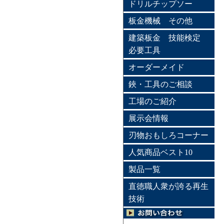
ドリルチップソー
板金機械 その他
建築板金 技能検定
必要工具
オーダーメイド
鋏・工具のご相談
工場のご紹介
展示会情報
刃物おもしろコーナー
人気商品ベスト10
製品一覧
直徳職人衆が誇る再生
技術