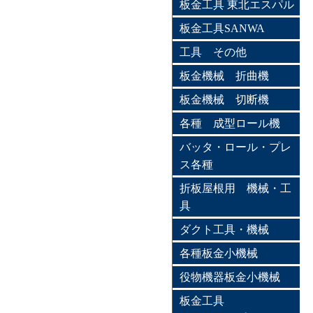
板金工具 東北エスパル
板金工具SANWA
工具 その他
板金機械 折曲機
板金機械 切断機
各種 成型ロール機
バッタ・ロール・プレ
ス各種
折板屋根用 機械・工
具
ダクト工具・機械
各種板金小機械
役物機器板金小機械
板金工具