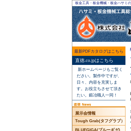
板金工具・板金機械・板金ハサミ
最新PDFカタログはこちら
直徳.co.jpはこちら
新ホームページもご覧く
ださい。製作中ですが、
日々、内容を充実しま
す。お役立ちさせて頂き
たい。鍛冶職人一同！
展示会情報
Tough Grab(タフグラブ）
BLUEGIGA(ブルーギガ)