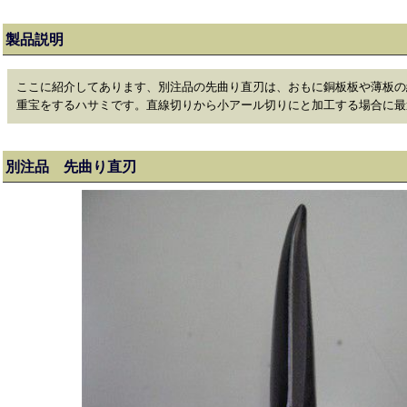
製品説明
ここに紹介してあります、別注品の先曲り直刃は、おもに銅板板や薄板の
重宝をするハサミです。直線切りから小アール切りにと加工する場合に最
別注品 先曲り直刃