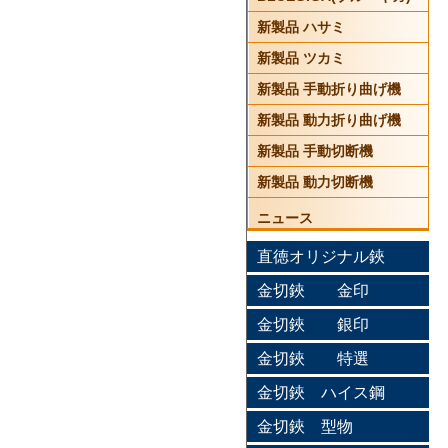
新製品 ハサミ
新製品 ツカミ
新製品 手動折り曲げ機
新製品 動力折り曲げ機
新製品 手動切断機
新製品 動力切断機
ニュース
直徳オリジナル鋏
金切鋏 金印
金切鋏 銀印
金切鋏 特選
金切鋏 ハイス鋼
金切鋏 型物