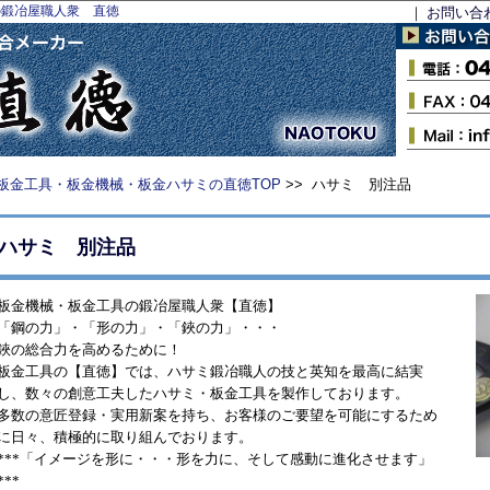
の鍛冶屋職人衆 直徳
｜
お問い合
板金工具・板金機械・板金ハサミの直徳TOP
>> ハサミ 別注品
ハサミ 別注品
板金機械・板金工具の鍛冶屋職人衆【直徳】
「鋼の力」・「形の力」・「鋏の力」・・・
鋏の総合力を高めるために！
板金工具の【直徳】では、ハサミ鍛冶職人の技と英知を最高に結実
し、数々の創意工夫したハサミ・板金工具を製作しております。
多数の意匠登録・実用新案を持ち、お客様のご要望を可能にするため
に日々、積極的に取り組んでおります。
***「イメージを形に・・・形を力に、そして感動に進化させます」
***