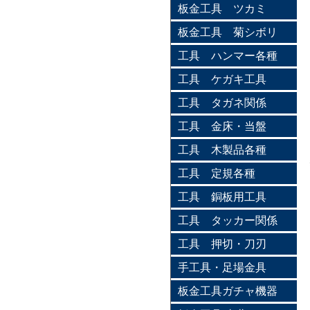
板金工具 ツカミ
板金工具 菊シボリ
工具 ハンマー各種
工具 ケガキ工具
工具 タガネ関係
工具 金床・当盤
工具 木製品各種
工具 定規各種
工具 銅板用工具
工具 タッカー関係
工具 押切・刀刃
手工具・足場金具
板金工具ガチャ機器