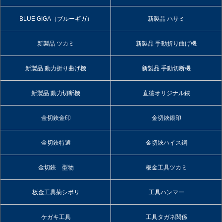
BLUE GIGA（ブルーギガ）
新製品 ハサミ
新製品 ツカミ
新製品 手動折り曲げ機
新製品 動力折り曲げ機
新製品 手動切断機
新製品 動力切断機
直徳オリジナル鋏
金切鋏金印
金切鋏銀印
金切鋏特選
金切鋏ハイス鋼
金切鋏 型物
板金工具ツカミ
板金工具菊シボリ
工具ハンマー
ケガキ工具
工具タガネ関係