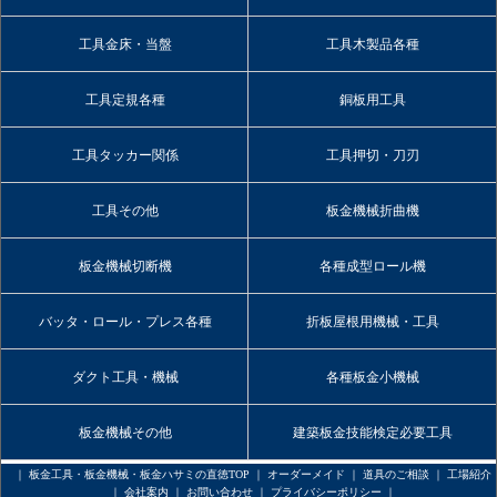
工具金床・当盤
工具木製品各種
工具定規各種
銅板用工具
工具タッカー関係
工具押切・刀刃
工具その他
板金機械折曲機
板金機械切断機
各種成型ロール機
バッタ・ロール・プレス各種
折板屋根用機械・工具
ダクト工具・機械
各種板金小機械
板金機械その他
建築板金技能検定必要工具
｜
板金工具・板金機械・板金ハサミの直徳TOP
｜
オーダーメイド
｜
道具のご相談
｜
工場紹介
｜
会社案内
｜
お問い合わせ
｜
プライバシーポリシー
｜